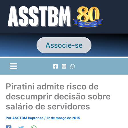
Ir
para
o
conteúdo
Associe-se
Piratini admite risco de
descumprir decisão sobre
salário de servidores
Por
ASSTBM Imprensa
/
12 de março de 2015