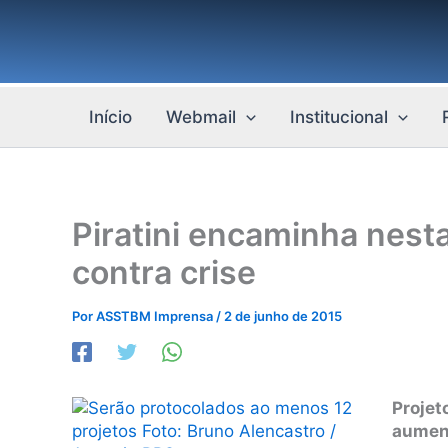
Ir
para
o
conteúdo
Início
Webmail
Institucional
Piratini encaminha nest
contra crise
Por
ASSTBM Imprensa
/
2 de junho de 2015
Proje
aumen