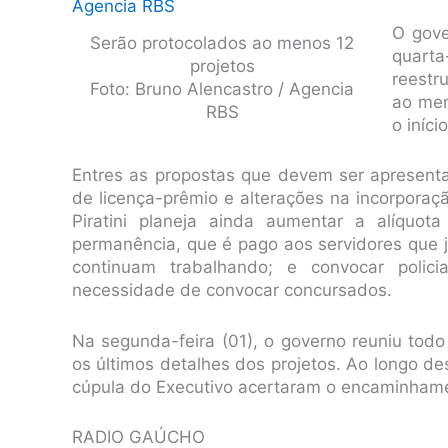
O gove
Serão protocolados ao menos 12
quart
projetos
reestr
Foto: Bruno Alencastro / Agencia
ao men
RBS
o iníci
Entres as propostas que devem ser apresenta
de licença-prêmio e alterações na incorporaç
Piratini planeja ainda aumentar a alíquot
permanência, que é pago aos servidores que 
continuam trabalhando; e convocar policia
necessidade de convocar concursados.
Na segunda-feira (01), o governo reuniu todo
os últimos detalhes dos projetos. Ao longo de
cúpula do Executivo acertaram o encaminhame
RADIO GAÚCHO