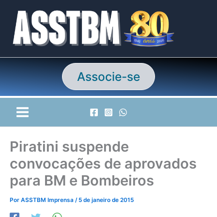
Ir
para
o
conteúdo
Associe-se
Piratini suspende
convocações de aprovados
para BM e Bombeiros
Por
ASSTBM Imprensa
/
5 de janeiro de 2015