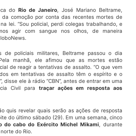
lica do
Rio de Janeiro
, José Mariano Beltrame,
ar da comoção por conta das recentes mortes de
 lei. “Sou policial, perdi colegas trabalhando, e
mos agir com sangue nos olhos, de maneira
 GloboNews.
 de policiais militares, Beltrame passou o dia
 Pela manhã, ele afimou que as mortes estão
icial de reagir a tentativas de assalto. “O que vem
dos em tentativas de assalto têm o espírito e o
”, disse ele à rádio “CBN”, antes de entrar em uma
cia Civil para
traçar ações em resposta aos
ão quis revelar quais serão as ações de resposta
 noite do último sábado (29). Em uma semana, cinco
o do cabo do Exército Michel Mikami
, durante
norte do Rio.