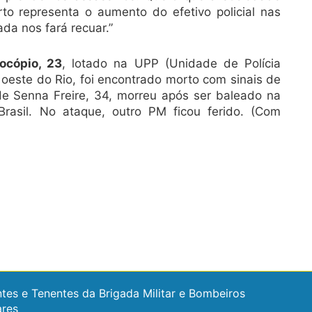
rto representa o aumento do efetivo policial nas
Nada nos fará recuar.”
ocópio, 23
, lotado na UPP (Unidade de Polícia
 oeste do Rio, foi encontrado morto com sinais de
e Senna Freire, 34, morreu após ser baleado na
rasil. No ataque, outro PM ficou ferido. (Com
tes e Tenentes da Brigada Militar e Bombeiros
ares