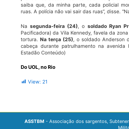
saiba que, da minha parte, cada policial mo
ruas. A polícia não vai sair das ruas”, disse. “
Na
segunda-feira (24)
, o
soldado Ryan Pr
Pacificadora) da Vila Kennedy, favela da zona
tortura.
Na terça (25)
, o soldado Anderson d
cabeça durante patrulhamento na avenida B
Estadão Conteúdo)
Do UOL, no Rio
View:
21
ASSTBM
- Associação dos sargentos, Subtenen
Milit