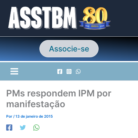
Ir
para
o
conteúdo
Associe-se
PMs respondem IPM por
manifestação
Por
/
13 de janeiro de 2015