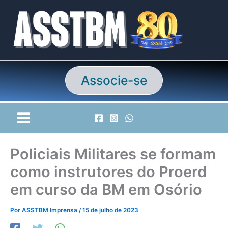
Ir
para
o
conteúdo
Associe-se
Policiais Militares se formam
como instrutores do Proerd
em curso da BM em Osório
Por
ASSTBM Imprensa
/
15 de julho de 2023