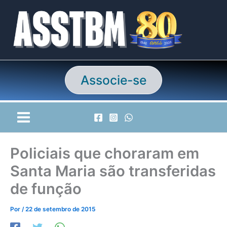
Ir
para
o
conteúdo
Associe-se
Policiais que choraram em
Santa Maria são transferidas
de função
Por
/
22 de setembro de 2015