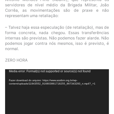
servidores de nível médio da Brigada Militar, João
Corrêa, as movimentações são de praxe e não
representam uma retaliação:
– Talvez haja essa especulação (de retaliação), mas de
forma concreta, nada chegou. Essas transferências
internas são previstas. Não podemos fazer alarde. Não
podemos jogar contra nós mesmos, isso é previsto, é
normal.
ZERO HORA
Tocador
Media error: Format(s) not supported or source(s) not found
de
Fazer download do arquivo: https://www.asstbm.org.br/wp-
vídeo
content/uploads/11943552_916803861718255_867343293_n.mp4?_=1