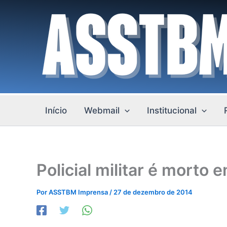
Ir
para
o
conteúdo
Início
Webmail
Institucional
Policial militar é mort
Por
ASSTBM Imprensa
/
27 de dezembro de 2014