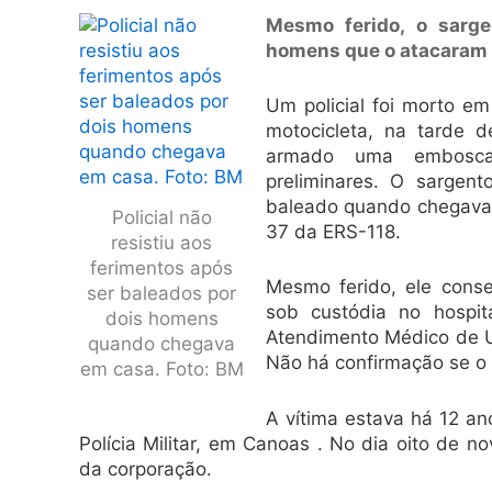
Mesmo ferido, o sarg
homens que o atacaram
Um policial foi morto e
motocicleta, na tarde 
armado uma emboscad
preliminares. O sargent
baleado quando chegava 
Policial não
37 da ERS-118.
resistiu aos
ferimentos após
Mesmo ferido, ele conse
ser baleados por
sob custódia no hospita
dois homens
Atendimento Médico de Ur
quando chegava
Não há confirmação se o p
em casa. Foto: BM
A vítima estava há 12 an
Polícia Militar, em Canoas . No dia oito de 
da corporação.