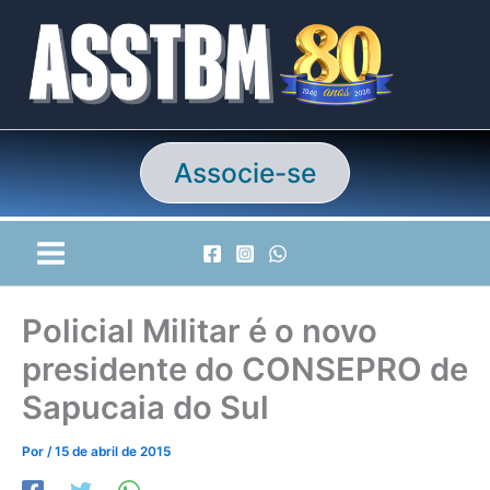
Ir
para
o
conteúdo
Associe-se
Policial Militar é o novo
presidente do CONSEPRO de
Sapucaia do Sul
Por
/
15 de abril de 2015