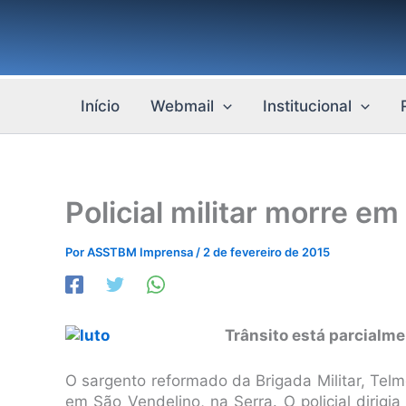
Ir
para
o
conteúdo
Início
Webmail
Institucional
Policial militar morre e
Por
ASSTBM Imprensa
/
2 de fevereiro de 2015
Trânsito está parcialm
O sargento reformado da Brigada Militar, Tel
em São Vendelino, na Serra. O policial dirigi