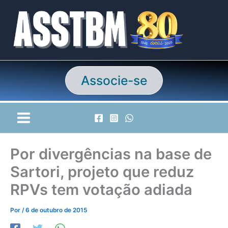
Ir
para
o
conteúdo
Associe-se
Por divergências na base de
Sartori, projeto que reduz
RPVs tem votação adiada
Por
/
6 de outubro de 2015