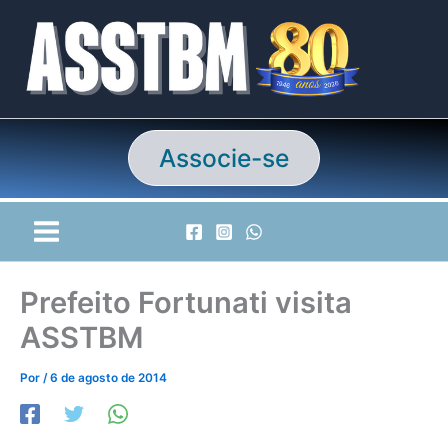
Ir
para
o
conteúdo
Associe-se
Prefeito Fortunati visita
ASSTBM
Por
/
6 de agosto de 2014