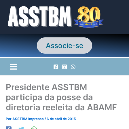
Ir
para
o
conteúdo
Associe-se
Presidente ASSTBM
participa da posse da
diretoria reeleita da ABAMF
Por
ASSTBM Imprensa
/
6 de abril de 2015