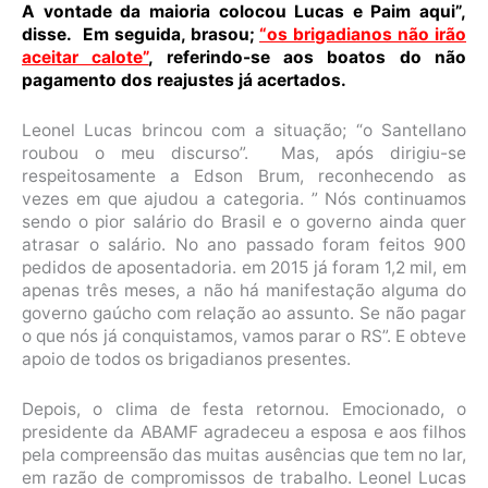
A vontade da maioria colocou Lucas e Paim aqui”,
disse. Em seguida, brasou;
“os brigadianos não irão
aceitar calote”
, referindo-se aos boatos do não
pagamento dos reajustes já acertados.
Leonel Lucas brincou com a situação; “o Santellano
roubou o meu discurso”. Mas, após dirigiu-se
respeitosamente a Edson Brum, reconhecendo as
vezes em que ajudou a categoria. ” Nós continuamos
sendo o pior salário do Brasil e o governo ainda quer
atrasar o salário. No ano passado foram feitos 900
pedidos de aposentadoria. em 2015 já foram 1,2 mil, em
apenas três meses, a não há manifestação alguma do
governo gaúcho com relação ao assunto. Se não pagar
o que nós já conquistamos, vamos parar o RS”. E obteve
apoio de todos os brigadianos presentes.
Depois, o clima de festa retornou. Emocionado, o
presidente da ABAMF agradeceu a esposa e aos filhos
pela compreensão das muitas ausências que tem no lar,
em razão de compromissos de trabalho. Leonel Lucas