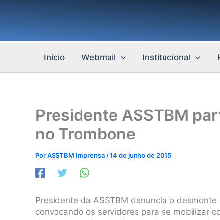
Ir
para
o
conteúdo
Início
Webmail
Institucional
Presidente ASSTBM part
no Trombone
Por
ASSTBM Imprensa
/
14 de junho de 2015
Presidente da ASSTBM denuncia o desmonte q
convocando os servidores para se mobilizar c