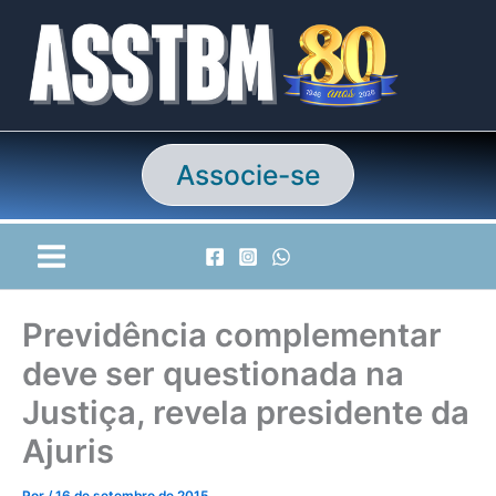
Ir
para
o
conteúdo
Associe-se
Previdência complementar
deve ser questionada na
Justiça, revela presidente da
Ajuris
Por
/
16 de setembro de 2015