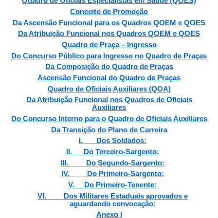
Quadro de Oficiais Especialistas em Saúde (QOES)
Conceito de Promoção
Da Ascensão Funcional para os Quadros QOEM e QOES
Da Atribuição Funcional nos Quadros QOEM e QOES
Quadro de Praça – Ingresso
Do Concurso Público para Ingresso no Quadro de Praças
Da Composição do Quadro de Praças
Ascensão Funcional do Quadro de Praças
Quadro de Oficiais Auxiliares (QOA)
Da Atribuição Funcional nos Quadros de Oficiais
Auxiliares
Do Concurso Interno para o Quadro de Oficiais Auxiliares
Da Transição do Plano de Carreira
I.
Dos Soldados:
II.
Do Terceiro-Sargento:
III.
Do Segundo-Sargento:
IV.
Do Primeiro-Sargento:
V.
Do Primeiro-Tenente:
VI.
Dos Militares Estaduais aprovados e
aguardando convocação:
Anexo I