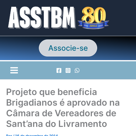
Ir
para
o
conteúdo
Associe-se
Projeto que beneficia
Brigadianos é aprovado na
Câmara de Vereadores de
Sant’ana do Livramento
Por
/
16 de dezembro de 2014