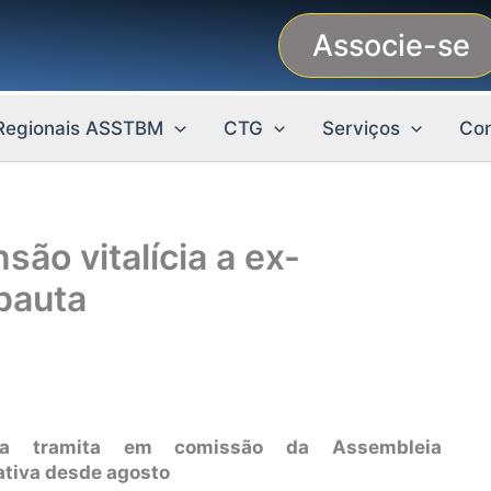
Associe-se
Regionais ASSTBM
CTG
Serviços
Con
são vitalícia a ex-
pauta
ia tramita em comissão da Assembleia
ativa desde agosto