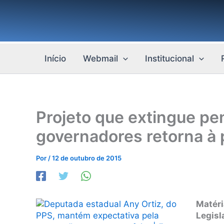
Ir
para
o
conteúdo
Início
Webmail
Institucional
Projeto que extingue pen
governadores retorna à 
Por
/
12 de outubro de 2015
Matér
Legisl