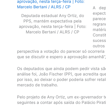
A dep
expec
Deputada estadual Any Ortiz, do
parece
PPS, mantém expectativa pela
regran
aprovação, nesta terça-feira | Foto:
matéri
Marcelo Bertani / ALRS / CP
Consti
sucess
outro
perspectiva a votação do parecer só ocorreri
que se discutir e espero a aprovação amanhã”,
Os deputados que ainda podem pedir vista sã
análise foi, João Fischer (PP), que acredita q
por isso, ao deixar o poder poderia sofrer reta
mercado de trabalho.
Pelo projeto de Any Ortiz, um ex-governador t
seguintes a contar após saída do Palácio Pira