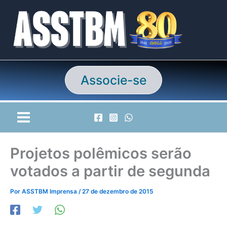
Ir
para
o
conteúdo
Associe-se
Projetos polêmicos serão
votados a partir de segunda
Por
ASSTBM Imprensa
/
27 de dezembro de 2015