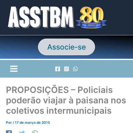
Ir
para
o
conteúdo
Associe-se
PROPOSIÇÕES – Policiais
poderão viajar à paisana nos
coletivos intermunicipais
Por
/
17 de março de 2015