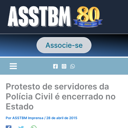
Ir
para
o
conteúdo
Associe-se
Protesto de servidores da
Polícia Civil é encerrado no
Estado
Por
ASSTBM Imprensa
/
28 de abril de 2015