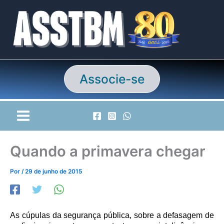
Ir
para
o
conteúdo
Associe-se
Quando a primavera chegar
Por
/
29 de junho de 2015
As cúpulas da segurança pública, sobre a defasagem de