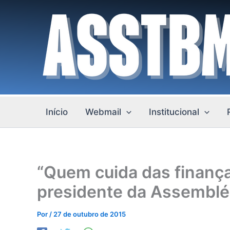
Ir
para
o
conteúdo
Início
Webmail
Institucional
“Quem cuida das finança
presidente da Assembléi
Por
/
27 de outubro de 2015