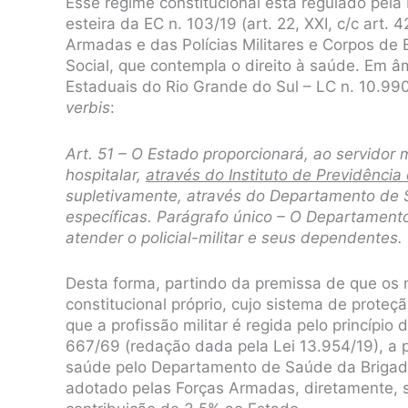
Esse regime constitucional está regulado pela 
esteira da EC n. 103/19 (art. 22, XXI, c/c art. 
Armadas e das Polícias Militares e Corpos de 
Social, que contempla o direito à saúde. Em âm
Estaduais do Rio Grande do Sul – LC n. 10.990
verbis
:
Art. 51 – O Estado proporcionará, ao servidor 
hospitalar,
através do Instituto de Previdênci
supletivamente, através do Departamento de S
específicas. Parágrafo único – O Departamento
atender o policial-militar e seus dependentes.
Desta forma, partindo da premissa de que os 
constitucional próprio, cujo sistema de proteç
que a profissão militar é regida pelo princípio
667/69 (redação dada pela Lei 13.954/19), a
saúde pelo Departamento de Saúde da Brigada
adotado pelas Forças Armadas, diretamente,