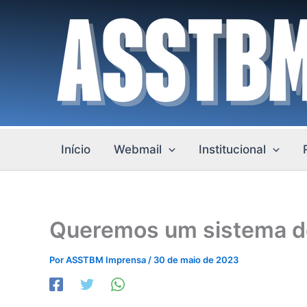
Ir
para
o
conteúdo
Início
Webmail
Institucional
Queremos um sistema de 
Por
ASSTBM Imprensa
/
30 de maio de 2023