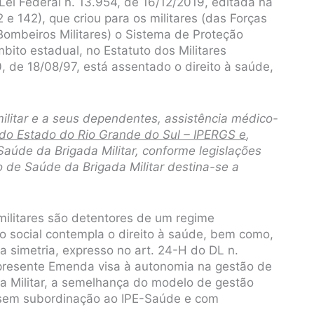
Lei Federal n. 13.954, de 16/12/2019, editada na
42 e 142), que criou para os militares (das Forças
Bombeiros Militares) o Sistema de Proteção
bito estadual, no Estatuto dos Militares
, de 18/08/97, está assentado o direito à saúde,
militar e a seus dependentes, assistência médico-
a do Estado do Rio Grande do Sul – IPERGS e
,
aúde da Brigada Militar, conforme legislações
 de Saúde da Brigada Militar destina-se a
militares são detentores de um regime
ão social contempla o direito à saúde, bem como,
 da simetria, expresso no art. 24-H do DL n.
 presente Emenda visa à autonomia na gestão de
 Militar, a semelhança do modelo de gestão
 sem subordinação ao IPE-Saúde e com