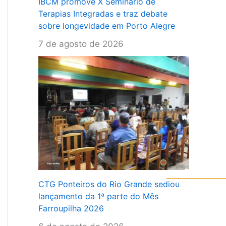
IBCM promove X Seminário de
Terapias Integradas e traz debate
sobre longevidade em Porto Alegre
7 de agosto de 2026
CTG Ponteiros do Rio Grande sediou
lançamento da 1ª parte do Mês
Farroupilha 2026