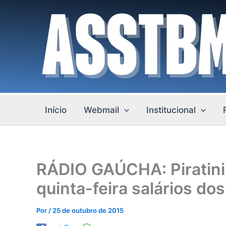
Ir
para
o
conteúdo
Início
Webmail
Institucional
RÁDIO GAÚCHA: Piratini 
quinta-feira salários do
Por
/
25 de outubro de 2015