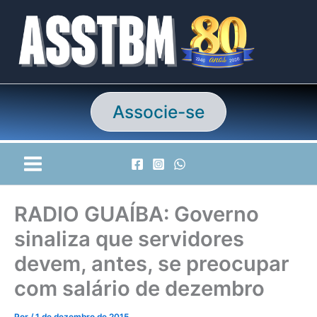
Ir
para
o
conteúdo
Associe-se
RADIO GUAÍBA: Governo
sinaliza que servidores
devem, antes, se preocupar
com salário de dezembro
Por
/
1 de dezembro de 2015