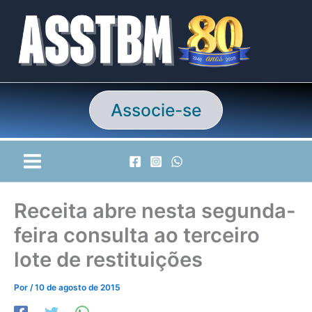
Ir
para
o
conteúdo
Associe-se
Receita abre nesta segunda-
feira consulta ao terceiro
lote de restituições
Por
/
10 de agosto de 2015