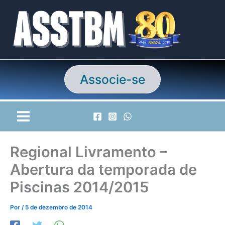
Ir
para
o
conteúdo
Associe-se
Regional Livramento –
Abertura da temporada de
Piscinas 2014/2015
Por
/
5 de dezembro de 2014