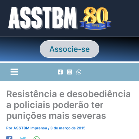
Ir
para
o
conteúdo
Associe-se
Resistência e desobediência
a policiais poderão ter
punições mais severas
Por
ASSTBM Imprensa
/
3 de março de 2015