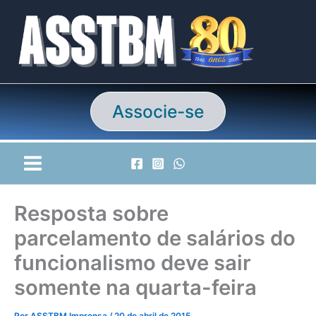
Ir
para
o
conteúdo
Associe-se
Resposta sobre
parcelamento de salários do
funcionalismo deve sair
somente na quarta-feira
Por
ASSTBM Imprensa
/
20 de abril de 2015