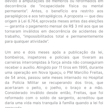
devido a amputações de membros ou reformados em
decorrência de “incapacidade física ou mental
permanente”. Antes, o benefício era restrito aos
paraplégicos e aos tetraplégicos. A proposta — que deu
origem à Lei 6.764, aprovada meses antes das eleições
— garantia o pagamento mensal de R$ 3 mil aos que se
tornaram inválidos em decorrência de acidentes de
trabalho, “impossibilitados total e permanentemente
para qualquer atividade”.
Um ano e dois meses após a publicação da lei,
bombeiros, inspetores e policiais que tiveram as
carreiras interrompidas à força ainda não conseguiram
receber o auxílio. Atingido por 11 tiros em 1995, durante
uma operação em Nova Iguaçu, o PM Marcílio Freitas,
de 54 anos, passou sete meses internado no Hospital
da Polícia Militar se recuperando dos tiros, que
acertaram o peito, o joelho, o braço e a mão.
Considerado inválido desde então, Freitas, que foi
reformado com o soldo de sargento, acreditou que
daria uma vida mais tranquila à família quando a lei foi
aprovada.