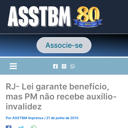
Ir
para
o
conteúdo
Associe-se
RJ- Lei garante benefício,
mas PM não recebe auxílio-
invalidez
Por
ASSTBM Imprensa
/
21 de junho de 2015