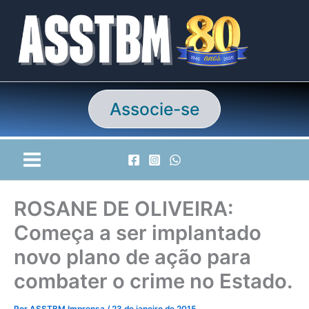
Ir
para
o
conteúdo
Associe-se
ROSANE DE OLIVEIRA:
Começa a ser implantado
novo plano de ação para
combater o crime no Estado.
Por
ASSTBM Imprensa
/
23 de janeiro de 2015