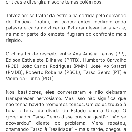
críticas e divergiram sobre temas polêmicos.
Talvez por se tratar da estreia na corrida pelo comando
do Palácio Piratini, os concorrentes mediram cada
palavra e cada movimento. Evitaram levantar a voz e,
na maior parte do embate, fugiram do confronto mais
ríspido.
O clima foi de respeito entre Ana Amélia Lemos (PP),
Edison Estivalete Bilhalva (PRTB), Humberto Carvalho
(PCB), João Carlos Rodrigues (PMN), José Ivo Sartori
(PMDB), Roberto Robaina (PSOL), Tarso Genro (PT) e
Vieira da Cunha (PDT).
Nos bastidores, eles conversaram e não deixaram
transparecer nervosismo. Mas isso não significa que
não tenha havido momentos tensos. Um deles trouxe à
tona o tema da dívida do Estado com a União. O
governador Tarso Genro disse que sua gestão “não se
acovardou” diante do problema. Viera rebateu,
chamando Tarso à “realidade” – mais tarde, chegou a