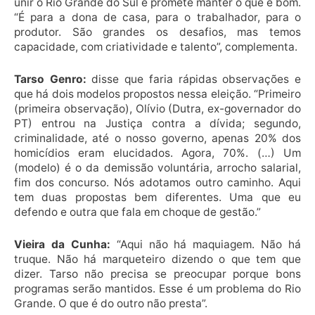
unir o Rio Grande do Sul e promete manter o que é bom.
“É para a dona de casa, para o trabalhador, para o
produtor. São grandes os desafios, mas temos
capacidade, com criatividade e talento”, complementa.
Tarso Genro:
disse que faria rápidas observações e
que há dois modelos propostos nessa eleição. “Primeiro
(primeira observação), Olívio (Dutra, ex-governador do
PT) entrou na Justiça contra a dívida; segundo,
criminalidade, até o nosso governo, apenas 20% dos
homicídios eram elucidados. Agora, 70%. (…) Um
(modelo) é o da demissão voluntária, arrocho salarial,
fim dos concurso. Nós adotamos outro caminho. Aqui
tem duas propostas bem diferentes. Uma que eu
defendo e outra que fala em choque de gestão.”
Vieira da Cunha:
“Aqui não há maquiagem. Não há
truque. Não há marqueteiro dizendo o que tem que
dizer. Tarso não precisa se preocupar porque bons
programas serão mantidos. Esse é um problema do Rio
Grande. O que é do outro não presta”.