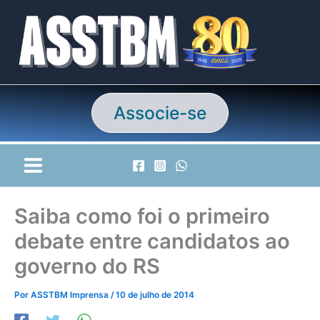
Ir
para
o
conteúdo
Associe-se
Saiba como foi o primeiro
debate entre candidatos ao
governo do RS
Por
ASSTBM Imprensa
/
10 de julho de 2014