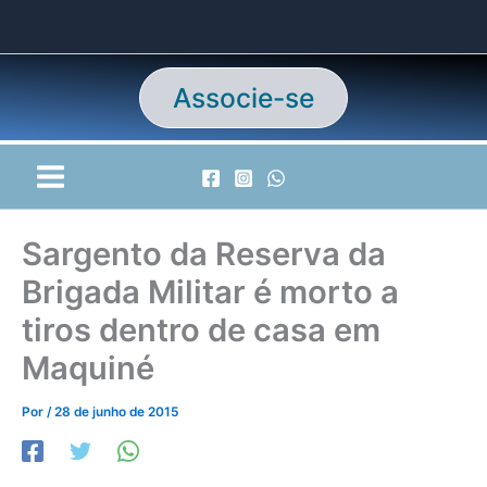
Ir
para
o
conteúdo
Associe-se
Sargento da Reserva da
Brigada Militar é morto a
tiros dentro de casa em
Maquiné
Por
/
28 de junho de 2015