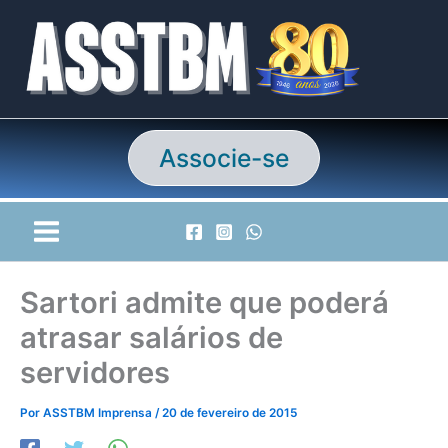
Ir
para
o
conteúdo
Associe-se
Sartori admite que poderá
atrasar salários de
servidores
Por
ASSTBM Imprensa
/
20 de fevereiro de 2015