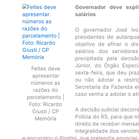
Governador deve expl
salários
O governador José Ivo
presidentes de autarqui
objetivo de afinar o di
salários dos servidore
precipitada pela deci
Júnior, do Órgão Especi
Feltes deve
sexta-feira, que deu pra
apresentar
ou não adotar a restri
números as
Secretaria da Fazenda e
razões do
caso venha a adotar o at
parcelamento |
Foto: Ricardo
A decisão judicial decor
Giusti / CP
Polícia do RS, para que 
Memória
direito de receber mensal
integralidade dos vencim
e encurralou o Piratini, que pretendia anunciar