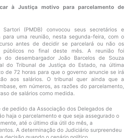
icar à Justiça motivo para parcelamento de
 Sartori (PMDB) convocou seus secretários e
a para uma reunião, nesta segunda-feira, com o
scurso antes de decidir se parcelará ou não os
s públicos no final deste mês. A reunião foi
são do desembargador João Barcelos de Souza
al do Tribunal de Justiça do Estado, na última
zo de 72 horas para que o governo anuncie se irá
ção aos salários. O tribunal quer ainda que a
mbase, em números, as razões do parcelamento,
raso de salários como medida.
re de pedido da Associação dos Delegados de
não haja o parcelamento e que seja assegurado o
mente, até o último dia útil do mês, a
entos. A determinação do Judiciário surpreendeu
 a decisão quando o cenário político