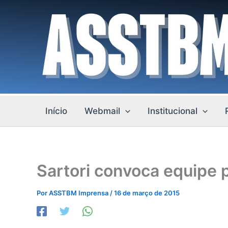
Ir
para
o
conteúdo
Início
Webmail
Institucional
Sartori convoca equipe 
Por
ASSTBM Imprensa
/
16 de março de 2015