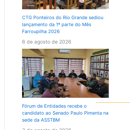
CTG Ponteiros do Rio Grande sediou
lançamento da 1ª parte do Mês
Farroupilha 2026
6 de agosto de 2026
Fórum de Entidades recebe o
candidato ao Senado Paulo Pimenta na
sede da ASSTBM