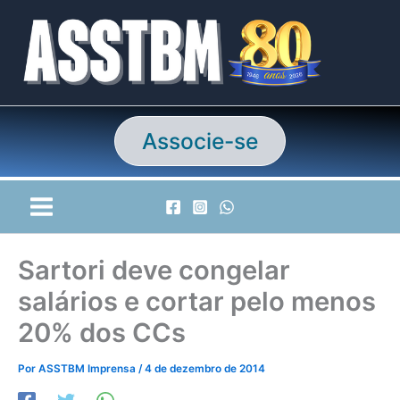
Ir
para
o
conteúdo
Associe-se
Sartori deve congelar
salários e cortar pelo menos
20% dos CCs
Por
ASSTBM Imprensa
/
4 de dezembro de 2014