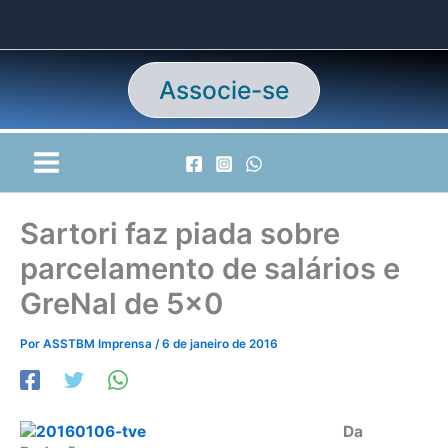
Ir
para
o
conteúdo
Associe-se
Sartori faz piada sobre
parcelamento de salários e
GreNal de 5×0
Por
ASSTBM Imprensa
/
6 de janeiro de 2016
Da