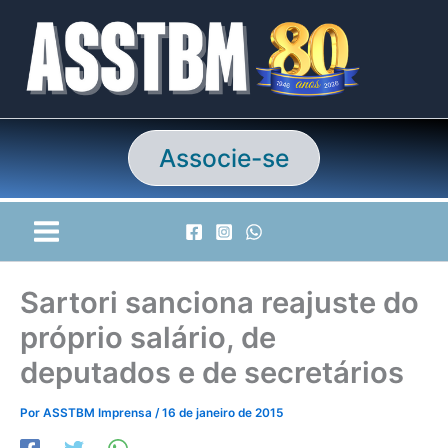
Ir
para
o
conteúdo
Associe-se
Sartori sanciona reajuste do
próprio salário, de
deputados e de secretários
Por
ASSTBM Imprensa
/
16 de janeiro de 2015