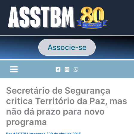
Ir
para
o
conteúdo
Associe-se
Secretário de Segurança
critica Território da Paz, mas
não dá prazo para novo
programa
Por
ASSTBM Imprensa
/
20 de abril de 2015