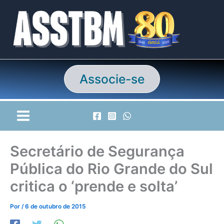
Ir
para
o
conteúdo
Associe-se
Secretário de Segurança
Pública do Rio Grande do Sul
critica o ‘prende e solta’
Por
/
6 de outubro de 2015