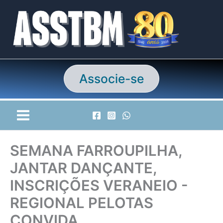
Ir
para
o
conteúdo
Associe-se
SEMANA FARROUPILHA,
JANTAR DANÇANTE,
INSCRIÇÕES VERANEIO -
REGIONAL PELOTAS
CONVIDA