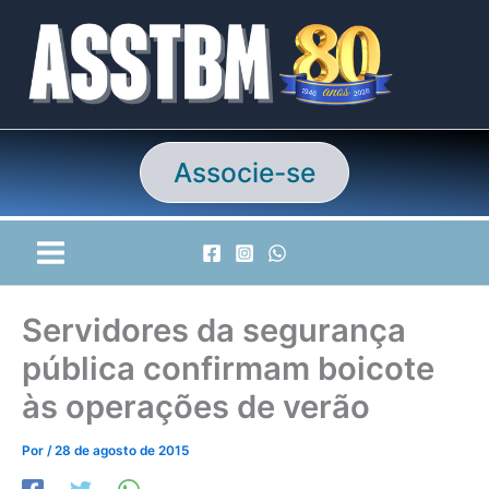
Ir
para
o
conteúdo
Associe-se
Servidores da segurança
pública confirmam boicote
às operações de verão
Por
/
28 de agosto de 2015