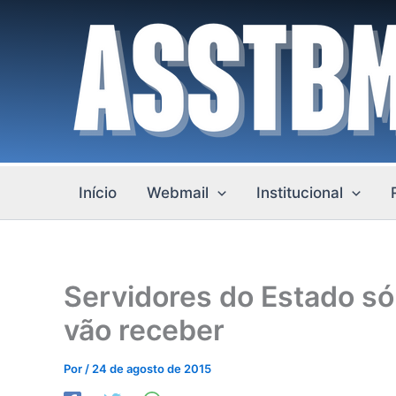
Ir
para
o
conteúdo
Início
Webmail
Institucional
Servidores do Estado só
vão receber
Por
/
24 de agosto de 2015