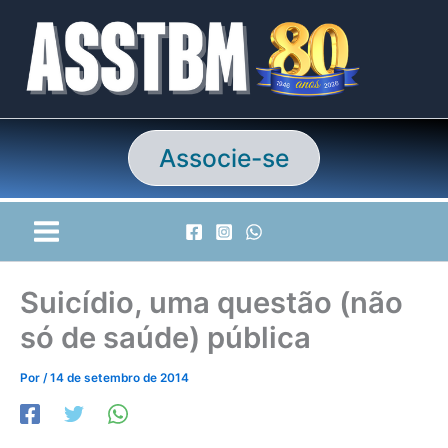
Ir
para
o
conteúdo
Associe-se
Suicídio, uma questão (não
só de saúde) pública
Por
/
14 de setembro de 2014