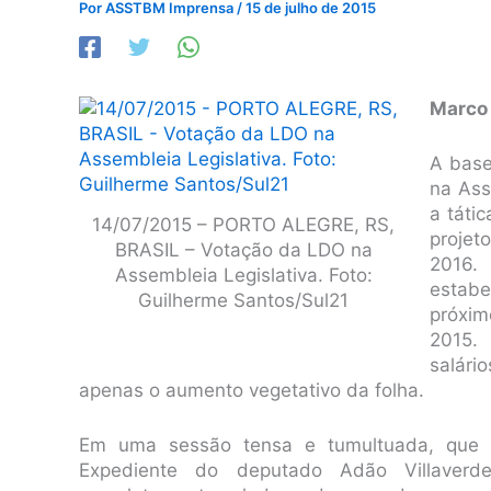
Por
ASSTBM Imprensa
/
15 de julho de 2015
Marco
A base
na Ass
a tátic
14/07/2015 – PORTO ALEGRE, RS,
projet
BRASIL – Votação da LDO na
2016.
Assembleia Legislativa. Foto:
estab
Guilherme Santos/Sul21
próxim
2015. 
salári
apenas o aumento vegetativo da folha.
Em uma sessão tensa e tumultuada, que i
Expediente do deputado Adão Villaverde