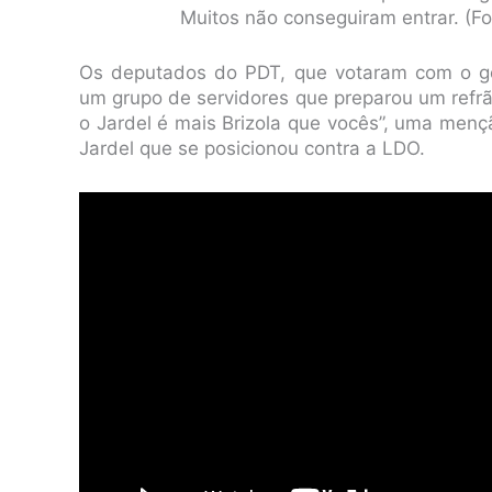
Muitos não conseguiram entrar. (Fo
Os deputados do PDT, que votaram com o g
um grupo de servidores que preparou um refrão
o Jardel é mais Brizola que vocês”, uma men
Jardel que se posicionou contra a LDO.