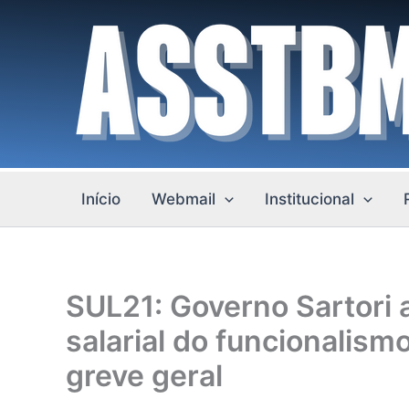
Ir
para
o
conteúdo
Início
Webmail
Institucional
SUL21: Governo Sartori
salarial do funcionalism
greve geral