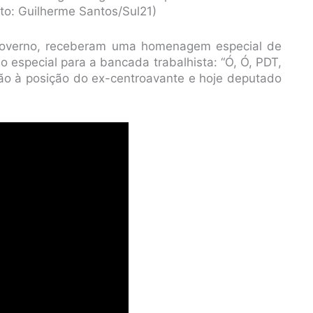
to: Guilherme Santos/Sul21)
overno, receberam uma homenagem especial de
 especial para a bancada trabalhista: “Ó, Ó, PDT,
ção à posição do ex-centroavante e hoje deputado