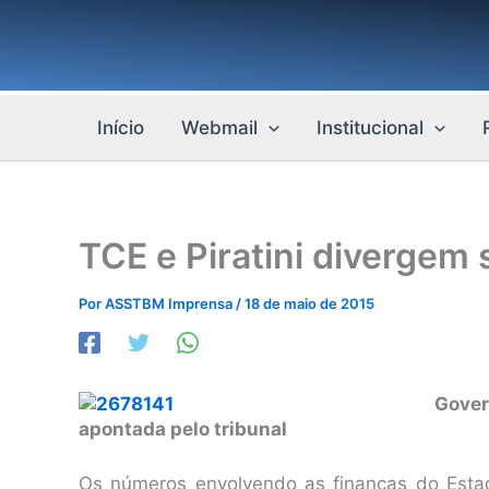
Ir
para
o
conteúdo
Início
Webmail
Institucional
TCE e Piratini divergem
Por
ASSTBM Imprensa
/
18 de maio de 2015
Gover
apontada pelo tribunal
Os números envolvendo as finanças do Estad