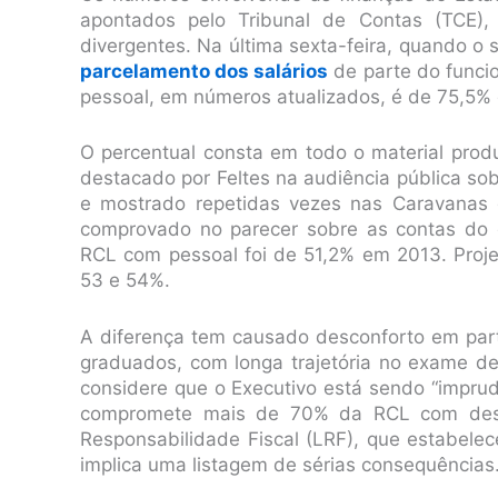
apontados pelo Tribunal de Contas (TCE),
divergentes. Na última sexta-feira, quando o 
parcelamento dos salários
de parte do funci
pessoal, em números atualizados, é de 75,5% 
O percentual consta em todo o material produ
destacado por Feltes na audiência pública sob
e mostrado repetidas vezes nas Caravanas 
comprovado no parecer sobre as contas do 
RCL com pessoal foi de 51,2% em 2013. Proje
53 e 54%.
A diferença tem causado desconforto em part
graduados, com longa trajetória no exame d
considere que o Executivo está sendo “imprud
compromete mais de 70% da RCL com desp
Responsabilidade Fiscal (LRF), que estabel
implica uma listagem de sérias consequências