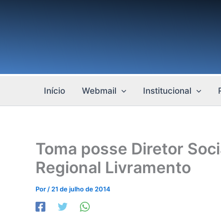
Ir
para
o
conteúdo
Início
Webmail
Institucional
Toma posse Diretor Soci
Regional Livramento
Por
/
21 de julho de 2014