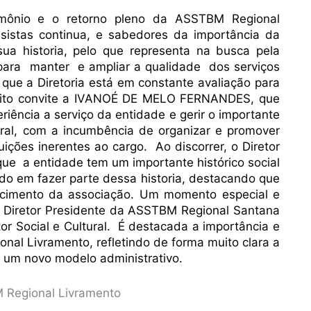
rimônio e o retorno pleno da ASSTBM Regional
ssistas continua, e sabedores da importância da
sua historia, pelo que representa na busca pela
 para manter e ampliar a qualidade dos serviços
que a Diretoria está em constante avaliação para
oi feito convite a IVANOÉ DE MELO FERNANDES, que
iência a serviço da entidade e gerir o importante
ural, com a incumbência de organizar e promover
buições inerentes ao cargo. Ao discorrer, o Diretor
que a entidade tem um importante histórico social
rado em fazer parte dessa historia, destacando que
decimento da associação. Um momento especial e
elo Diretor Presidente da ASSTBM Regional Santana
tor Social e Cultural. É destacada a importância e
nal Livramento, refletindo de forma muito clara a
 um novo modelo administrativo.
M Regional Livramento