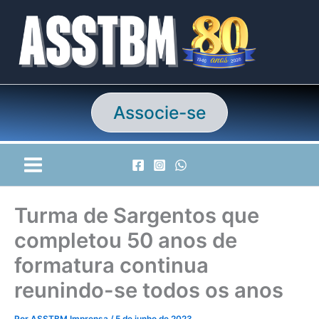
Ir
para
o
conteúdo
Associe-se
Turma de Sargentos que
completou 50 anos de
formatura continua
reunindo-se todos os anos
Por
ASSTBM Imprensa
/
5 de junho de 2023