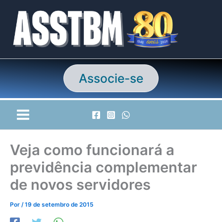
Ir
para
o
conteúdo
Associe-se
Veja como funcionará a
previdência complementar
de novos servidores
Por
/
19 de setembro de 2015